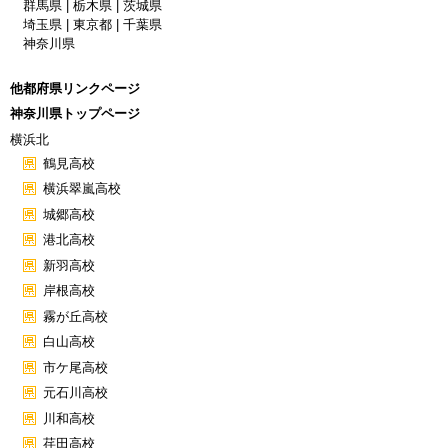
群馬県
|
栃木県
|
茨城県
埼玉県
|
東京都
|
千葉県
神奈川県
他都府県リンクページ
神奈川県トップページ
横浜北
鶴見高校
横浜翠嵐高校
城郷高校
港北高校
新羽高校
岸根高校
霧が丘高校
白山高校
市ケ尾高校
元石川高校
川和高校
荏田高校